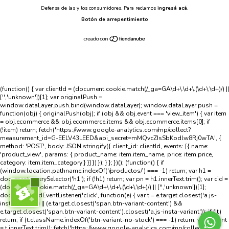
Defensa de las y los consumidores. Para reclamos
ingresá acá.
Botón de arrepentimiento
(function() { var clientId = (document.cookie.match(/_ga=GA\d+\.\d+\.(\d+\.\d+)/) ||
['','unknown'])[1]; var originalPush =
window.dataLayer.push.bind(window.dataLayer); window.dataLayer.push =
function(obj) { originalPush(obj); if (obj && obj.event === 'view_item') { var item
= obj.ecommerce && obj.ecommerce.items && obj.ecommerce.items[0]; if
(!item) return; fetch('https://www.google-analytics.com/mp/collect?
measurement_id=G-EELV43LEED&api_secret=mMQvcZIsSbKodlw8Rj0wTA', {
method: 'POST', body: JSON.stringify({ client_id: clientId, events: [{ name:
'product_view', params: { product_name: item.item_name, price: item.price,
category: item.item_category } }] }) }); } }; })(); (function() { if
(window.location.pathname.indexOf('/productos/') === -1) return; var h1 =
document.querySelector('h1'); if (!h1) return; var pn = h1.innerText.trim(); var cid =
(document.cookie.match(/_ga=GA\d+\.\d+\.(\d+\.\d+)/) || ['','unknown'])[1];
document.addEventListener('click', function(e) { var t = e.target.closest('a.js-
insta-variant') || (e.target.closest('span.btn-variant-content') &&
e.target.closest('span.btn-variant-content').closest('a.js-insta-variant')); if (!t)
return; if (t.className.indexOf('btn-variant-no-stock') === -1) return; var variant
= t.innerText.trim(); fetch('https://www.google-analytics.com/mp/collect?