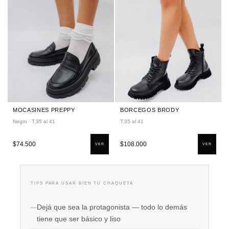
MOCASINES PREPPY
BORCEGOS BRODY
Negro · T.35 al 41
T.35 al 41
$74.500
$108.000
VER
VER
TIPS PARA USAR BIEN TU CHAQUETA
Dejá que sea la protagonista — todo lo demás
tiene que ser básico y liso