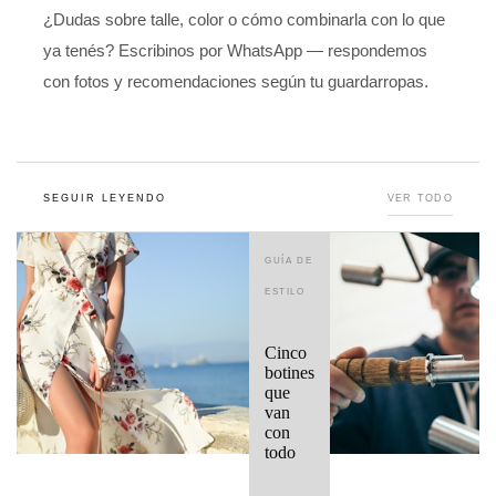
¿Dudas sobre talle, color o cómo combinarla con lo que
ya tenés? Escribinos por WhatsApp — respondemos
con fotos y recomendaciones según tu guardarropas.
SEGUIR LEYENDO
VER TODO
GUÍA DE
ESTILO
Cinco
botines
que
van
con
todo