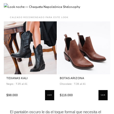
CALZADO RECOMENDADO PARA ESTE LOOK
TEXANAS KALI
BOTAS ARIZONA
Negro · T.35 al 41
Chocolate · T.36 al 41
$98.000
$116.000
VER
VER
El pantalón oscuro le da el toque formal que necesita el