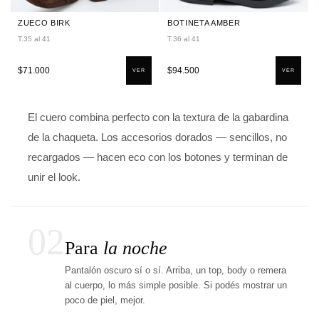
ZUECO BIRK
BOTINETA AMBER
T.35 al 41
T.36 al 41
$71.000
$94.500
VER
VER
El cuero combina perfecto con la textura de la gabardina
de la chaqueta. Los accesorios dorados — sencillos, no
recargados — hacen eco con los botones y terminan de
unir el look.
02
Para
la noche
Pantalón oscuro sí o sí. Arriba, un top, body o remera
al cuerpo, lo más simple posible. Si podés mostrar un
poco de piel, mejor.