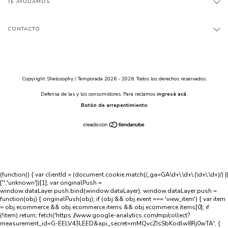
TE AYUDAMOS
CONTACTO
Copyright Shelosophy / Temporada 2026 - 2026. Todos los derechos reservados.
Defensa de las y los consumidores. Para reclamos
ingresá acá.
Botón de arrepentimiento
(function() { var clientId = (document.cookie.match(/_ga=GA\d+\.\d+\.(\d+\.\d+)/) ||
['','unknown'])[1]; var originalPush =
window.dataLayer.push.bind(window.dataLayer); window.dataLayer.push =
function(obj) { originalPush(obj); if (obj && obj.event === 'view_item') { var item
= obj.ecommerce && obj.ecommerce.items && obj.ecommerce.items[0]; if
(!item) return; fetch('https://www.google-analytics.com/mp/collect?
measurement_id=G-EELV43LEED&api_secret=mMQvcZIsSbKodlw8Rj0wTA', {