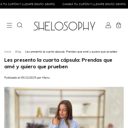
VATE ENVÍO GRATIS
CANJEÁ TU CUPÓN Y LLEVATE ENVÍO GRATIS
CANJEÁ TU CUP
0
Inicio
.
Blog
.
Les presento la cuarta cápsula: Prendas que amé y quiero que prueben
Les presento la cuarta cápsula: Prendas que
amé y quiero que prueben
Publicado el 09/12/2025 por Manu