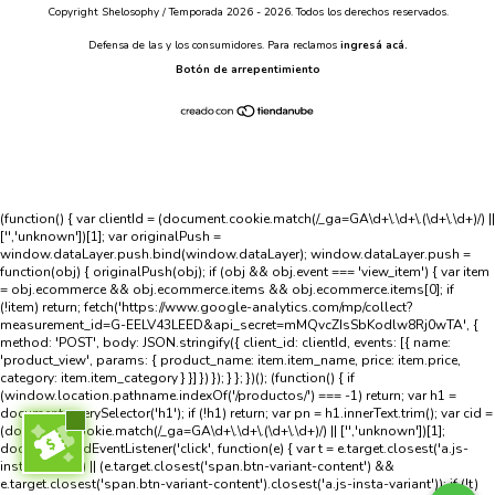
Copyright Shelosophy / Temporada 2026 - 2026. Todos los derechos reservados.
Defensa de las y los consumidores. Para reclamos
ingresá acá.
Botón de arrepentimiento
(function() { var clientId = (document.cookie.match(/_ga=GA\d+\.\d+\.(\d+\.\d+)/) ||
['','unknown'])[1]; var originalPush =
window.dataLayer.push.bind(window.dataLayer); window.dataLayer.push =
function(obj) { originalPush(obj); if (obj && obj.event === 'view_item') { var item
= obj.ecommerce && obj.ecommerce.items && obj.ecommerce.items[0]; if
(!item) return; fetch('https://www.google-analytics.com/mp/collect?
measurement_id=G-EELV43LEED&api_secret=mMQvcZIsSbKodlw8Rj0wTA', {
method: 'POST', body: JSON.stringify({ client_id: clientId, events: [{ name:
'product_view', params: { product_name: item.item_name, price: item.price,
category: item.item_category } }] }) }); } }; })(); (function() { if
(window.location.pathname.indexOf('/productos/') === -1) return; var h1 =
document.querySelector('h1'); if (!h1) return; var pn = h1.innerText.trim(); var cid =
(document.cookie.match(/_ga=GA\d+\.\d+\.(\d+\.\d+)/) || ['','unknown'])[1];
document.addEventListener('click', function(e) { var t = e.target.closest('a.js-
insta-variant') || (e.target.closest('span.btn-variant-content') &&
e.target.closest('span.btn-variant-content').closest('a.js-insta-variant')); if (!t)