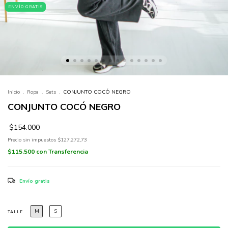
ENVÍO GRATIS
Inicio
.
Ropa
.
Sets
.
CONJUNTO COCÓ NEGRO
CONJUNTO COCÓ NEGRO
$154.000
Precio sin impuestos
$127.272,73
$115.500
con
Transferencia
Envío gratis
M
S
TALLE