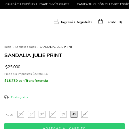
TIS
CANJEÁ TU CUPÓN Y LLEVATE ENVÍO GRATIS
CANJEÁ TU CUPÓN Y LLEVATE E
Ingresá
/
Registráte
Carrito
(
0
)
Inicio
.
Sandalias bajas
.
SANDALIA JULIE PRINT
SANDALIA JULIE PRINT
$25.000
Precio sin impuestos
$20.661,16
$18.750
con
Transferencia
Envío gratis
35
36
37
38
39
40
41
TALLE