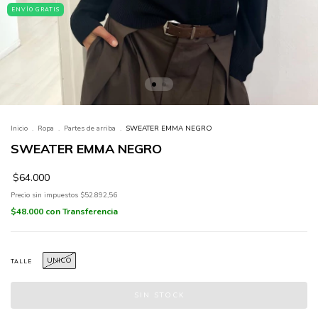
ENVÍO GRATIS
Inicio
.
Ropa
.
Partes de arriba
.
SWEATER EMMA NEGRO
SWEATER EMMA NEGRO
$64.000
Precio sin impuestos
$52.892,56
$48.000
con
Transferencia
UNICO
TALLE