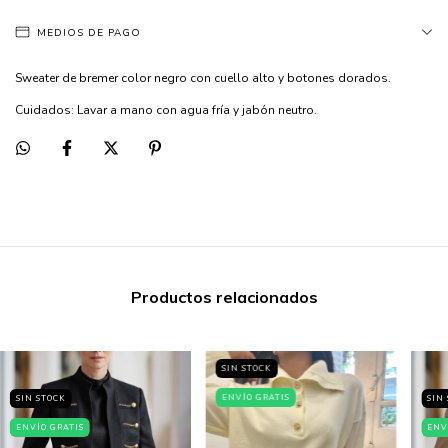
MEDIOS DE PAGO
Sweater de bremer color negro con cuello alto y botones dorados.
Cuidados: Lavar a mano con agua fría y jabón neutro.
Productos relacionados
SIN STOCK
ENVÍO GRATIS
SIN STOCK
SIN
ENVÍO GRATIS
ENV