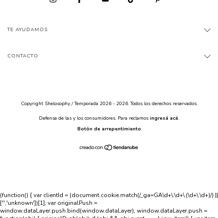
TE AYUDAMOS
CONTACTO
Copyright Shelosophy / Temporada 2026 - 2026. Todos los derechos reservados.
Defensa de las y los consumidores. Para reclamos
ingresá acá.
Botón de arrepentimiento
(function() { var clientId = (document.cookie.match(/_ga=GA\d+\.\d+\.(\d+\.\d+)/) ||
['','unknown'])[1]; var originalPush =
window.dataLayer.push.bind(window.dataLayer); window.dataLayer.push =