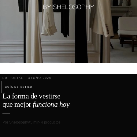
EDITORIAL · OTOÑO 2026
GUÍA DE ESTILO
La forma de vestirse
que mejor
funciona hoy
Por Shelosophy
5 min
4 productos
/
/