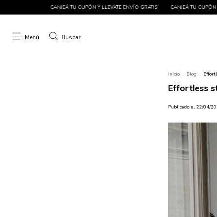
JEÁ TU CUPÓN Y LLEVATE ENVÍO GRATIS
CANJEÁ TU CUPÓN Y LLEVATE ENVÍO GRAT
Menú
Buscar
Inicio
.
Blog
.
Effort
Effortless s
Publicado el 22/04/2