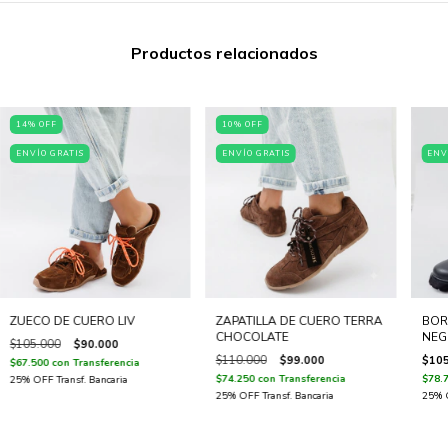
Productos relacionados
14
%
OFF
10
%
OFF
ENVÍO GRATIS
ENVÍO GRATIS
ENV
ZUECO DE CUERO LIV
ZAPATILLA DE CUERO TERRA
BOR
CHOCOLATE
NEG
$105.000
$90.000
$110.000
$99.000
$105
$67.500
con
Transferencia
$74.250
con
Transferencia
$78.