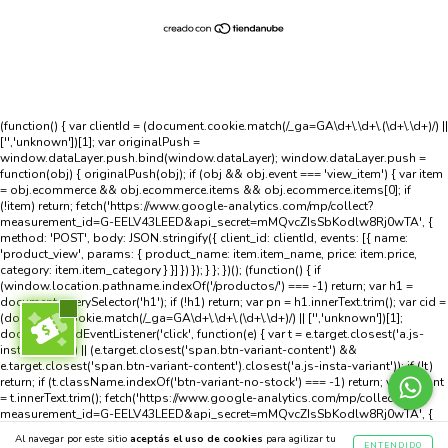
(function() { var clientId = (document.cookie.match(/_ga=GA\d+\.\d+\.(\d+\.\d+)/) ||
['','unknown'])[1]; var originalPush =
window.dataLayer.push.bind(window.dataLayer); window.dataLayer.push =
function(obj) { originalPush(obj); if (obj && obj.event === 'view_item') { var item
= obj.ecommerce && obj.ecommerce.items && obj.ecommerce.items[0]; if
(!item) return; fetch('https://www.google-analytics.com/mp/collect?
measurement_id=G-EELV43LEED&api_secret=mMQvcZIsSbKodlw8Rj0wTA', {
method: 'POST', body: JSON.stringify({ client_id: clientId, events: [{ name:
'product_view', params: { product_name: item.item_name, price: item.price,
category: item.item_category } }] }) }); } }; })(); (function() { if
(window.location.pathname.indexOf('/productos/') === -1) return; var h1 =
document.querySelector('h1'); if (!h1) return; var pn = h1.innerText.trim(); var cid =
(document.cookie.match(/_ga=GA\d+\.\d+\.(\d+\.\d+)/) || ['','unknown'])[1];
document.addEventListener('click', function(e) { var t = e.target.closest('a.js-
insta-variant') || (e.target.closest('span.btn-variant-content') &&
e.target.closest('span.btn-variant-content').closest('a.js-insta-variant')); if (!t)
return; if (t.className.indexOf('btn-variant-no-stock') === -1) return; var variant
= t.innerText.trim(); fetch('https://www.google-analytics.com/mp/collect?
measurement_id=G-EELV43LEED&api_secret=mMQvcZIsSbKodlw8Rj0wTA', {
method: 'POST', body: JSON.stringify({ client_id: cid, events: [{ name:
Al navegar por este sitio
aceptás el uso de cookies
para agilizar tu
'stockout_view', params: { product_name: pn, variant_name: variant } }] }) }); }); })
ENTENDIDO