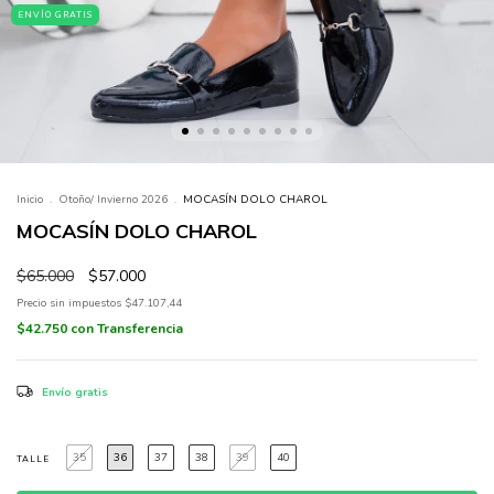
ENVÍO GRATIS
Inicio
.
Otoño/ Invierno 2026
.
MOCASÍN DOLO CHAROL
MOCASÍN DOLO CHAROL
$65.000
$57.000
Precio sin impuestos
$47.107,44
$42.750
con
Transferencia
Envío gratis
35
36
37
38
39
40
TALLE