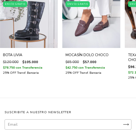
ENVÍO GRATIS
ENVÍO GRATIS
ENV
BOTA LIVIA
MOCASÍN DOLO CHOCO
TEX
CHO
$120.000
$105.000
$65.000
$57.000
$96.
$78.750
con
Transferencia
$42.750
con
Transferencia
$72.
SUSCRIBITE A NUESTRO NEWSLETTER