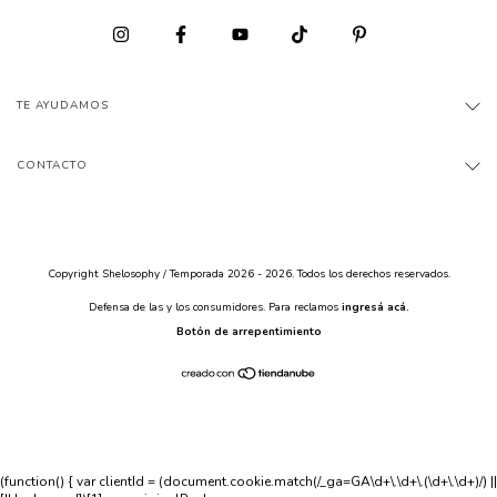
TE AYUDAMOS
CONTACTO
Copyright Shelosophy / Temporada 2026 - 2026. Todos los derechos reservados.
Defensa de las y los consumidores. Para reclamos
ingresá acá.
Botón de arrepentimiento
(function() { var clientId = (document.cookie.match(/_ga=GA\d+\.\d+\.(\d+\.\d+)/) ||