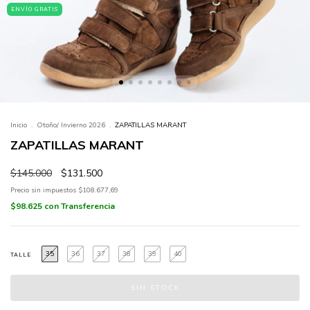
ENVÍO GRATIS
Inicio
.
Otoño/ Invierno 2026
.
ZAPATILLAS MARANT
ZAPATILLAS MARANT
$145.000
$131.500
Precio sin impuestos
$108.677,69
$98.625
con
Transferencia
35
36
37
38
39
40
TALLE