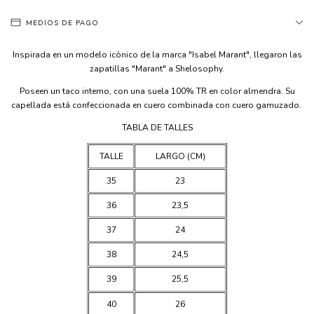
MEDIOS DE PAGO
Inspirada en un modelo icónico de la marca "Isabel Marant", llegaron las
zapatillas "Marant" a Shelosophy.
Poseen un taco interno, con una suela 100% TR en color almendra. Su
capellada está confeccionada en cuero combinada con cuero gamuzado.
TABLA DE TALLES
TALLE
LARGO (CM)
35
23
36
23,5
37
24
38
24,5
39
25,5
40
26