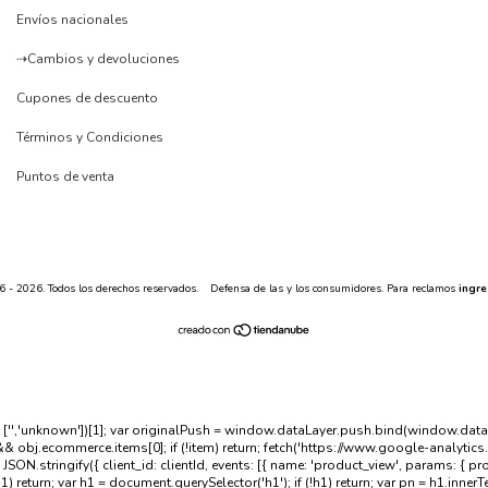
Envíos nacionales
⇢Cambios y devoluciones
Cupones de descuento
Términos y Condiciones
Puntos de venta
- 2026. Todos los derechos reservados.
Defensa de las y los consumidores. Para reclamos
ingre
) || ['','unknown'])[1]; var originalPush = window.dataLayer.push.bind(window.dat
&& obj.ecommerce.items[0]; if (!item) return; fetch('https://www.google-analyt
ingify({ client_id: clientId, events: [{ name: 'product_view', params: { produc
-1) return; var h1 = document.querySelector('h1'); if (!h1) return; var pn = h1.inner