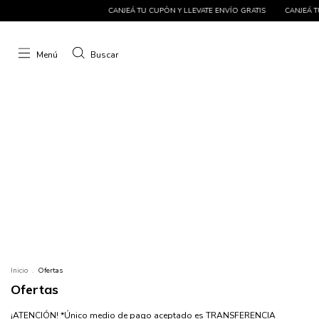
CANJEÁ TU CUPÓN Y LLEVATE ENVÍO GRATIS
CANJEÁ TU CUPÓN Y LLEVATE 
Menú
Buscar
Inicio
.
Ofertas
Ofertas
¡ATENCIÓN! *Único medio de pago aceptado es TRANSFERENCIA