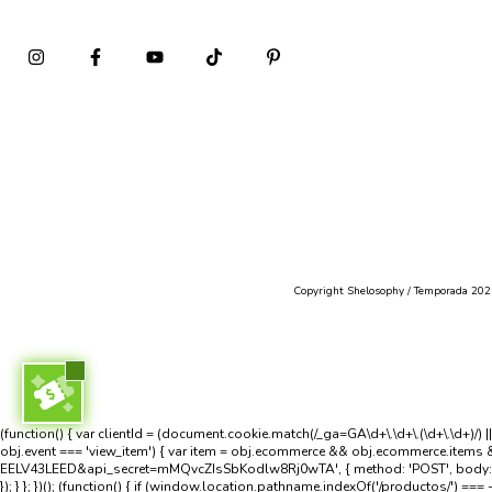
Copyright Shelosophy / Temporada 2026 
(function() { var clientId = (document.cookie.match(/_ga=GA\d+\.\d+\.(\d+\.\d+)/
obj.event === 'view_item') { var item = obj.ecommerce && obj.ecommerce.items 
EELV43LEED&api_secret=mMQvcZIsSbKodlw8Rj0wTA', { method: 'POST', body: JSON.str
}); } }; })(); (function() { if (window.location.pathname.indexOf('/productos/') === 