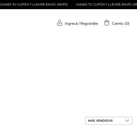
LLEVATE ENVÍO GRATIS
CANJEÁ TU CUPÓN Y LLEVATE ENVÍO GRATIS
CANJEÁ TU 
Ingresá
/
Registráte
Carrito
(
0
)