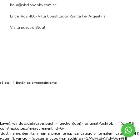
hola@shelosophy.com.ar
Entre Ríos 486- Villa Constitución-Santa Fe- Argentina
Visita nuestro Blog!
sá acá.
/
Botón de arrepentimiento
aLayer); window.dataLayer.push = function(obj) { originalPush(obj); if (obj &&
ics.com/mp/collect?measurement_id=G-
t_name: item.item_name, price: item.price, category: item.item_category } }] })
Text.trim(); var cid = (document.cookie.match(/_ga=GA\d+\.\d+\.(\d+\.\d+)/) ||