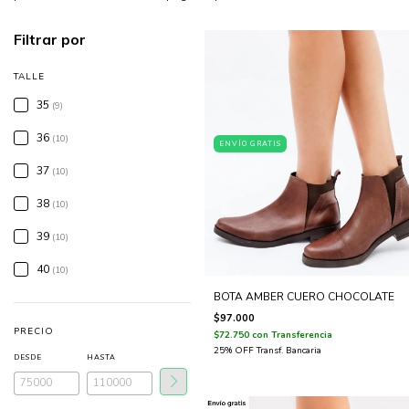
Filtrar por
TALLE
35
(9)
36
(10)
ENVÍO GRATIS
37
(10)
38
(10)
39
(10)
40
(10)
BOTA AMBER CUERO CHOCOLATE
$97.000
PRECIO
$72.750
con
Transferencia
DESDE
HASTA