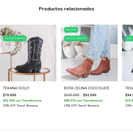
Productos relacionados
9
%
OFF
ENVÍO GRATIS
ENVÍO GRATIS
ENV
TEXANA DOLLY
BOTA CELINA CHOCOLATE
TEX
$70.000
$102.000
$92.500
$94.
$52.500
con
Transferencia
$69.375
con
Transferencia
$70.