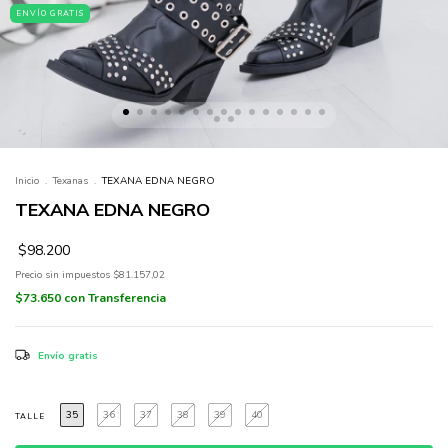
ENVÍO GRATIS
Inicio
.
Texanas
.
TEXANA EDNA NEGRO
TEXANA EDNA NEGRO
$98.200
Precio sin impuestos
$81.157,02
$73.650
con
Transferencia
Envío gratis
35
36
37
38
39
40
TALLE