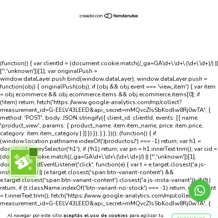
(function() { var clientId = (document.cookie.match(/_ga=GA\d+\.\d+\.(\d+\.\d+)/) ||
['','unknown'])[1]; var originalPush =
window.dataLayer.push.bind(window.dataLayer); window.dataLayer.push =
function(obj) { originalPush(obj); if (obj && obj.event === 'view_item') { var item
= obj.ecommerce && obj.ecommerce.items && obj.ecommerce.items[0]; if
(!item) return; fetch('https://www.google-analytics.com/mp/collect?
measurement_id=G-EELV43LEED&api_secret=mMQvcZIsSbKodlw8Rj0wTA', {
method: 'POST', body: JSON.stringify({ client_id: clientId, events: [{ name:
'product_view', params: { product_name: item.item_name, price: item.price,
category: item.item_category } }] }) }); } }; })(); (function() { if
(window.location.pathname.indexOf('/productos/') === -1) return; var h1 =
document.querySelector('h1'); if (!h1) return; var pn = h1.innerText.trim(); var cid =
(document.cookie.match(/_ga=GA\d+\.\d+\.(\d+\.\d+)/) || ['','unknown'])[1];
document.addEventListener('click', function(e) { var t = e.target.closest('a.js-
insta-variant') || (e.target.closest('span.btn-variant-content') &&
e.target.closest('span.btn-variant-content').closest('a.js-insta-variant')); if (!t)
return; if (t.className.indexOf('btn-variant-no-stock') === -1) return; var variant
= t.innerText.trim(); fetch('https://www.google-analytics.com/mp/collect?
measurement_id=G-EELV43LEED&api_secret=mMQvcZIsSbKodlw8Rj0wTA', {
method: 'POST', body: JSON.stringify({ client_id: cid, events: [{ name:
Al navegar por este sitio
aceptás el uso de cookies
para agilizar tu