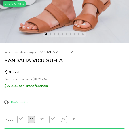
ENVÍO GRATIS
Inicio
.
Sandalias bajas
.
SANDALIA VICU SUELA
SANDALIA VICU SUELA
$36.660
Precio sin impuestos
$30.297,52
$27.495
con
Transferencia
Envío gratis
35
36
37
38
39
40
TALLE