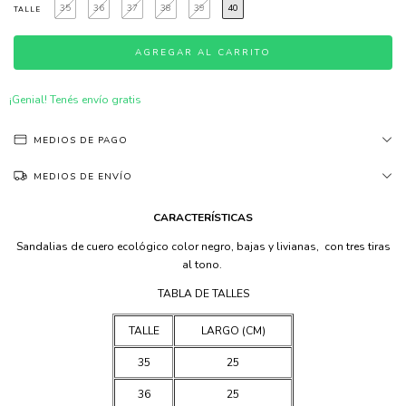
35
36
37
38
39
40
TALLE
¡Genial! Tenés envío gratis
MEDIOS DE PAGO
MEDIOS DE ENVÍO
CARACTERÍSTICAS
Sandalias de cuero ecológico color negro, bajas y livianas, con tres tiras
al tono.
TABLA DE TALLES
TALLE
LARGO (CM)
35
25
36
25