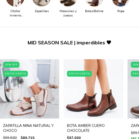
Otoño/
Zapatillas
Mocasines y
Botas/Botinetas
Ropa
Invierno
zuecos
2026
MID SEASON SALE | imperdibles 🖤
10
%
OFF
10
ENVÍO GRATIS
ENVÍO GRATIS
ENV
ZAPATILLA NINA NATURAL Y
BOTA AMBER CUERO
ZAP
CHOCO
CHOCOLATE
$99.
$99.500
$89.715
$97.000
$67.