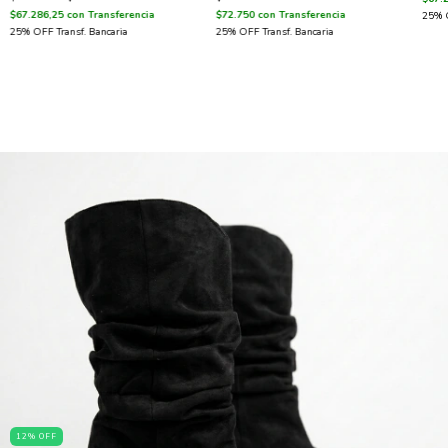
$67.286,25
con
Transferencia
$72.750
con
Transferencia
12
%
OFF