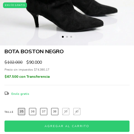
ENVÍO GRATIS
BOTA BOSTON NEGRO
$102.000
$90.000
Precio sin impuestos
$74.380,17
$67.500
con
Transferencia
Envío gratis
35
36
37
38
39
40
TALLE