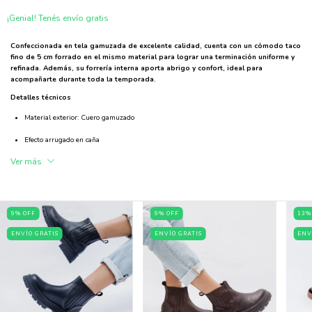
¡Genial! Tenés envío gratis
Confeccionada en tela gamuzada de excelente calidad, cuenta con un cómodo taco
fino de 5 cm forrado en el mismo material para lograr una terminación uniforme y
refinada. Además, su forrería interna aporta abrigo y confort, ideal para
acompañarte durante toda la temporada.
Detalles técnicos
Material exterior: Cuero gamuzado
Efecto arrugado en caña
Ver más
Forrería interna
Taco fino forrado a tono
Altura del taco: 5 cm
9
%
OFF
9
%
OFF
13
Calce cómodo y liviano
ENVÍO GRATIS
ENVÍO GRATIS
ENV
Ideal para usar con pantalones largos, shorts, faldas y vestidos
Industria Argentina
✨
Una bota atemporal y femenina que se adapta a distintas ocasiones, perfecta para
quienes buscan elegancia sin resignar comodidad.