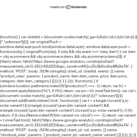
(function() { var clientId = (document.cookie.match(/_ga=GA\d+\.\d+\.(\d+\.\d+)/) ||
['','unknown'])[1]; var originalPush =
window.dataLayer.push.bind(window.dataLayer); window.dataLayer.push =
function(obj) { originalPush(obj); if (obj && obj.event === 'view_item') { var item
= obj.ecommerce && obj.ecommerce.items && obj.ecommerce.items[0]; if
(!item) return; fetch('https://www.google-analytics.com/mp/collect?
measurement_id=G-EELV43LEED&api_secret=mMQvcZIsSbKodlw8Rj0wTA', {
method: 'POST', body: JSON.stringify({ client_id: clientId, events: [{ name:
'product_view', params: { product_name: item.item_name, price: item.price,
category: item.item_category } }] }) }); } }; })(); (function() { if
(window.location.pathname.indexOf('/productos/') === -1) return; var h1 =
document.querySelector('h1'); if (!h1) return; var pn = h1.innerText.trim(); var cid =
(document.cookie.match(/_ga=GA\d+\.\d+\.(\d+\.\d+)/) || ['','unknown'])[1];
document.addEventListener('click', function(e) { var t = e.target.closest('a.js-
insta-variant') || (e.target.closest('span.btn-variant-content') &&
e.target.closest('span.btn-variant-content').closest('a.js-insta-variant')); if (!t)
return; if (t.className.indexOf('btn-variant-no-stock') === -1) return; var variant
= t.innerText.trim(); fetch('https://www.google-analytics.com/mp/collect?
measurement_id=G-EELV43LEED&api_secret=mMQvcZIsSbKodlw8Rj0wTA', {
method: 'POST', body: JSON.stringify({ client_id: cid, events: [{ name:
'stockout_view', params: { product_name: pn, variant_name: variant } }] }) }); }); })